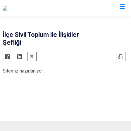
Van
İlçe Sivil Toplum ile İlişkiler
Şefliği
Bahçesaray
Gürpınar
Başkale
Muradiye
Çaldıran
Özalp
Sitemiz hazırlanıyor...
Çatak
Saray
Edremit
İpekyolu
Erciş
Tuşba
Gevaş