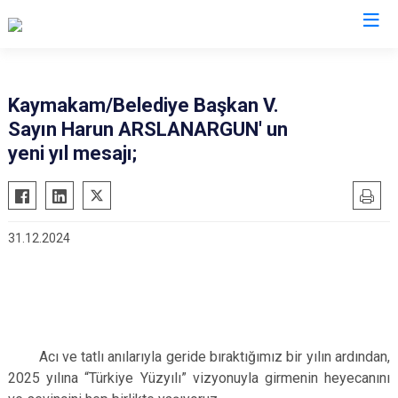
Van
Kaymakam/Belediye Başkan V.
Sayın Harun ARSLANARGUN' un
Bahçesaray
Gürpınar
yeni yıl mesajı;
Başkale
Muradiye
Çaldıran
Özalp
Çatak
Saray
31.12.2024
Edremit
İpekyolu
Erciş
Tuşba
Gevaş
Acı ve tatlı anılarıyla geride bıraktığımız bir yılın ardından,
2025 yılına “Türkiye Yüzyılı” vizyonuyla girmenin heyecanını