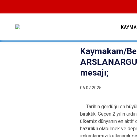
KAYMA
Kaymakam/Bele
ARSLANARGUN'u
mesajı;
06.02.2025
Tarihin gördüğü en büyük f
bıraktık. Geçen 2 yılın ardı
ülkemiz dünyanın en aktif 
hazırlıklı olabilmek ve de
imkanlarımızı kullanarak g