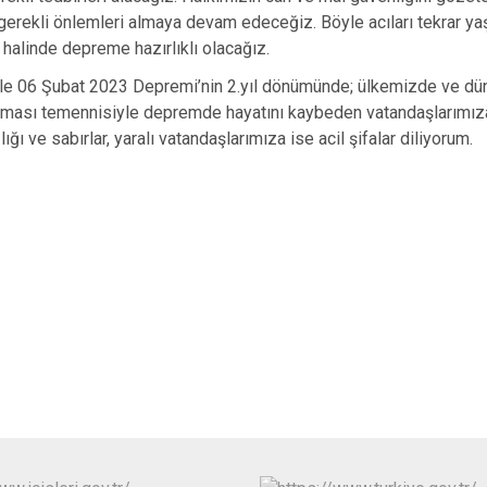
Edremit
 gerekli önlemleri almaya devam edeceğiz. Böyle acıları tekrar y
Erciş
 halinde depreme hazırlıklı olacağız.
Gevaş
06 Şubat 2023 Depremi’nin 2.yıl dönümünde; ülkemizde ve düny
aması temennisiyle depremde hayatını kaybeden vatandaşlarımıza 
aş sağlığı ve sabırlar, yaralı vatandaşlarımıza ise a