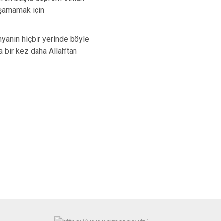
İpekyolu
aşamamak için
Tuşba
anın hiçbir yerinde böyle
bir kez daha Allah’tan
cil şifalar diliyorum.