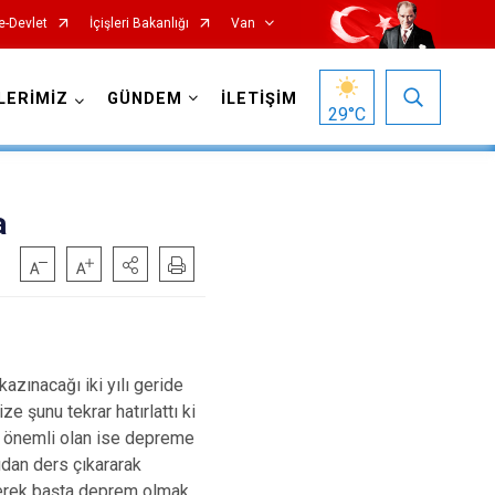
e-Devlet
İçişleri Bakanlığı
Van
LERİMİZ
GÜNDEM
İLETİŞİM
29
°C
a
Gürpınar
Muradiye
zınacağı iki yılı geride
e şunu tekrar hatırlattı ki
Özalp
a önemli olan ise depreme
Saray
dan ders çıkararak
eterek başta deprem olmak