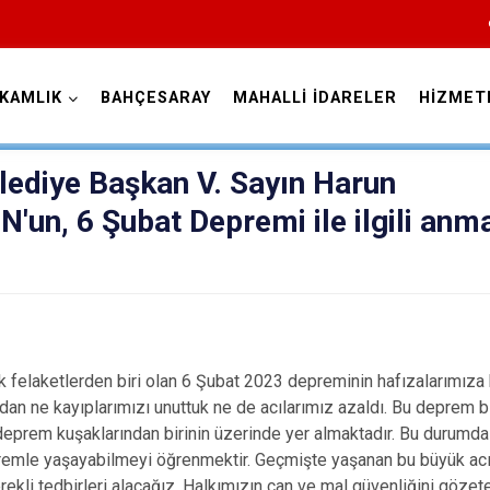
KAMLIK
BAHÇESARAY
MAHALLİ İDARELER
HİZMET
Van
diye Başkan V. Sayın Harun
n, 6 Şubat Depremi ile ilgili anm
Bahçesaray
Başkale
elaketlerden biri olan 6 Şubat 2023 depreminin hafızalarımıza ka
ndan ne kayıplarımızı unuttuk ne de acılarımız azaldı. Bu deprem biz
Çaldıran
deprem kuşaklarından birinin üzerinde yer almaktadır. Bu durumd
Çatak
premle yaşayabilmeyi öğrenmektir. Geçmişte yaşanan bu büyük acı
erekli tedbirleri alacağız. Halkımızın can ve mal güvenliğini göz