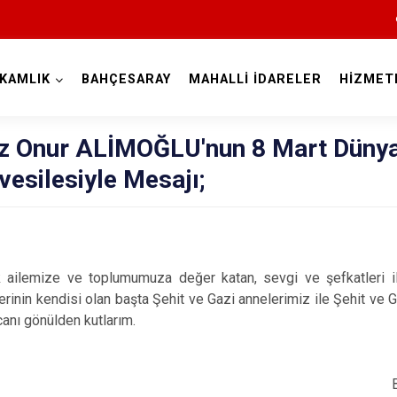
KAMLIK
BAHÇESARAY
MAHALLİ İDARELER
HİZMET
Van
 Onur ALİMOĞLU'nun 8 Mart Düny
vesilesiyle Mesajı;
emize ve toplumumuza değer katan, sevgi ve şefkatleri il
Bahçesaray
verinin kendisi olan başta Şehit ve Gazi annelerimiz ile Şehit ve 
Başkale
canı gönülden kutlarım.
Çaldıran
r ALİMO
Çatak
esaray Kaym