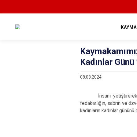
KAYMA
Kaymakamımız
Kadınlar Günü 
08.03.2024
İnsanı yetiştirerek ail
fedakarlığın, sabrın ve öz
kadınların kadınlar gününü 
Onu
Bahç