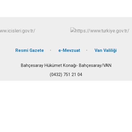
Edremit
Erciş
Gevaş
Resmi Gazete
e-Mevzuat
Van Valiliği
Bahçesaray Hükümet Konağı- Bahçesaray/VAN
(0432) 751 21 04