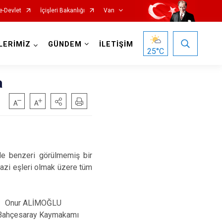
e-Devlet
İçişleri Bakanlığı
Van
LERİMİZ
GÜNDEM
İLETİŞİM
25
°C
a
e benzeri görülmemiş bir
Gürpınar
Gazi eşleri olmak üzere tüm
Muradiye
Özalp
ĞLU
Saray
akamı