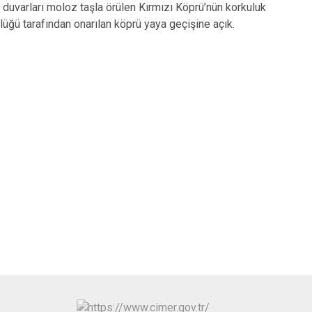
İpekyolu
 duvarları moloz taşla örülen Kırmızı Köprü’nün korkuluk
üğü tarafından onarılan köprü yaya geçişine açık.
Tuşba