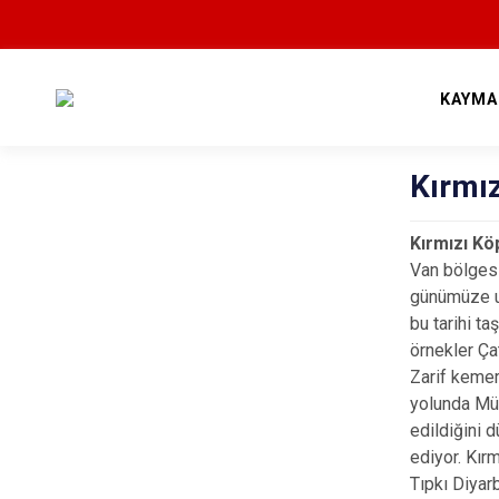
KAYMA
Kırmı
Kırmızı Kö
Van bölgesi
günümüze ul
bu tarihi ta
örnekler Ça
Zarif kemer
yolunda Mük
edildiğini 
ediyor. Kır
Tıpkı Diyar