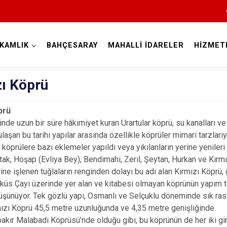
KAMLIK
BAHÇESARAY
MAHALLİ İDARELER
HİZMET
Van
zı Köprü
prü
nde uzun bir süre hâkimiyet kuran Urartular köprü, su kanalları ve a
aşan bu tarihi yapılar arasında özellikle köprüler mimari tarzlarıy
ş köprülere bazı eklemeler yapıldı veya yıkılanların yerine yenileri i
Bahçesaray
tak, Hoşap (Evliya Bey), Bendimahi, Zeril, Şeytan, Hurkan ve Kırmız
ine işlenen tuğlaların renginden dolayı bu adı alan Kırmızı Köprü,
Başkale
üs Çayı üzerinde yer alan ve kitabesi olmayan köprünün yapım tar
Çaldıran
düşünüyor. Tek gözlü yapı, Osmanlı ve Selçuklu döneminde sık rastl
mızı Köprü 45,5 metre uzunluğunda ve 4,35 metre genişliğinde.
Çatak
bakır Malabadi Köprüsü’nde olduğu gibi, bu köprünün de her iki gi