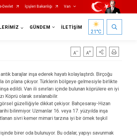
e-Devlet
İçişleri Bakanlığı
Van
LERİMİZ
GÜNDEM
İLETİŞİM
21
°C
ntik barajlar inşa ederek hayatı kolaylaştırdı. Birçoğu
la ön plana çıkıyor. Türklerin bölgeye gelmesiyle birlikte
nşa edildi. Van ili sınırları içinde bulunan köprülere en iyi
Gürpınar
ı Köprü olarak sıralanabilir.
 görsel güzelliğiyle dikkat çekiyor. Bahçesaray-Hizan
Muradiye
ihi bilinmiyor. Uzmanlar 16. veya 17. yüzyılda inşa
Özalp
anan sivri kemer mimari tarzına iyi bir örnek teşkil
Saray
rişinde birer oda bulunuyor. Bu odalar, yapıyı savunmak